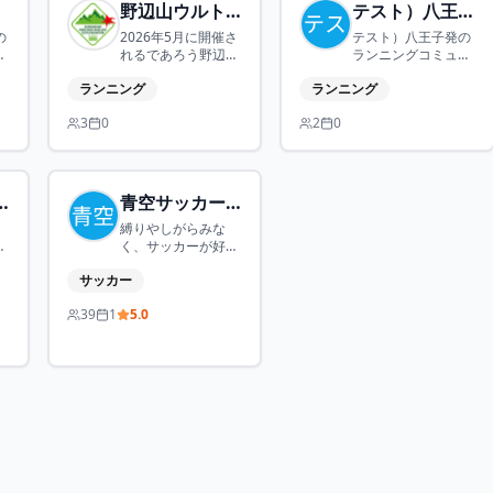
し
野辺山ウルトラ練習会2026
テスト）八王子ベースキャンプ
会
の
2026年5月に開催さ
テスト）八王子発の
半
ス
れるであろう野辺山
ランニングコミュニ
か
能
ウルトラマラソン
ティ「八王子ベース
後
ランニング
ランニング
ト
（主に100㎞）完走
キャンプ」は、冬春
ー
を目指す会。基本は
／夏秋の年2期制で
の
3
0
2
0
個人の練習ではあり
目標レースを設定
不
ますが、時々ロング
し、毎週月曜9～11
深
ランを一緒にやりた
時に高尾ベース発着
も
い方はどうぞ！みん
のグループランを実
み
なで「東の野辺山」
施（初級歓迎・レン
と
ポーツ広場
青空サッカー府中（是政）
を制しましょう！
タル有・参加費
縛りやしがらみな
1,100円）。週末等
和
く、サッカーが好き
の追加開催や座学も
の
な人が気軽に集まる
行い、グループで情
サッカー
育
個人参加の場です。
報共有。アウトドア
、
初めての方も歓迎。
と日常、働き方をつ
39
1
5.0
時
ボールを蹴りたい
なぐ場として仲間づ
て
人、ぜひ一緒に！は
くりを目指す取り組
プ
じめは誰でも「初め
みです。
まして」。続けるう
ちに会話が生まれ、
別のサッカーへ誘い
合うことも多く、サ
ッカーの場が自然に
広がっていきます。
■主催：青空FC府中
（Aozora FC