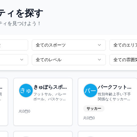
ティを探す
ティを見つけよう！
全てのスポーツ
全てのエリ
全てのレベル
全ての雰囲
丘ランニング
きゅぽらスポーツコミュニティ
パークフットボール
周
フットサル、バレー
性別年齢上手い下手
ラ
ボール、バスケット
関係なくサッカーで
テ
ボール、バドミント
遊ぶコミュニティで
サッカー
シ
ン、ピックルボール
す
0
0
大
の5種目活動してい
0
0
で
ます。
ニ
回
に