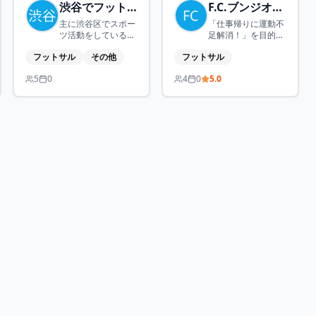
ます！まずはフォロ
渋谷でフットサル
F.C.ブンジオン（東京/国分寺）
ーをお願いします！
主に渋谷区でスポー
「仕事帰りに運動不
そして興味のあるイ
ツ活動をしている
足解消！」を目的と
ベントがあったらと
SHIBUCARASです。
した、社会人中心の
りあえず参加してみ
フットサル
その他
フットサル
初心者から楽しめる
エンジョイ系フット
てください。（共同
社会人の会です。 ル
サル活動です。 東
管理者大募集中！）
5
0
4
0
5.0
ールやマナー守って
京・国分寺で火曜日
※東京ヴェルディ非
スポーツできる方お
をメインに活動して
公式コミュニティで
待ちしています。
います。 公営施設を
す
利用しているため、
参加費は300円と格
安、仕事都合でのド
タキャンもOKで
す。 参加頻度も問わ
ないので、年に数回
の参加でも大歓迎で
す。 【レベルについ
て】 参加者のレベル
がマチマチなので、
ガチで蹴りたい方に
は物足りないと思い
ます。 スライディン
グ・激しいチャージ
はNG、正面に女性
がいない状況なら強
シュートOKです。
経験者の方は初級者