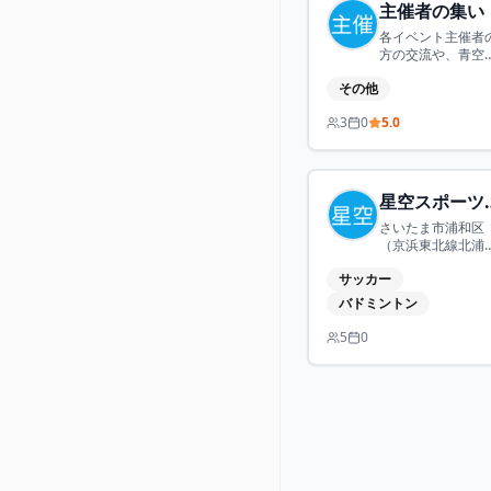
は講師の方を及び
主催者の集い
てランニング講習
各イベント主催者
をしています。前
方の交流や、青空
は動的ストレッチ
ポーツに関する機
らフォーム作り、
その他
リクエストをポス
半は走力別にグル
する場所です。
プ分けして野川等
3
0
5.0
近隣を走ります。 
定期で少し遠くの
大寺や多摩川等に
ラントリップして
んなで楽しめれば
星空ス
思います。
さいたま市浦和区
（京浜東北線北浦
駅から徒歩7分）
サッカー
県立浦和高校の体
館とグラウンドで
バドミントン
毎週土日の夜、19
半～21時に開催し
5
0
いる、自由参加型
ログラム。