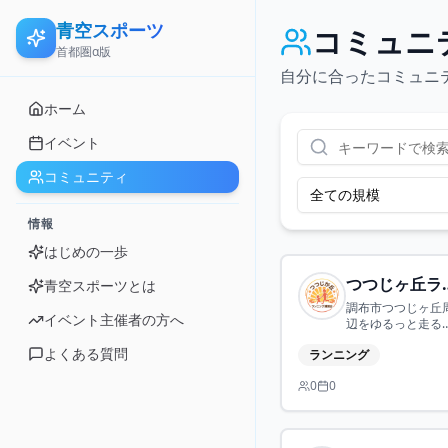
青空スポーツ
コミュニ
首都圏α版
自分に合ったコミュニ
ホーム
イベント
コミュニティ
全ての規模
情報
はじめの一歩
つつじヶ
青空スポーツとは
調布市つつじヶ丘
イベント主催者の方へ
辺をゆるっと走る
ンニングコミュニ
よくある質問
ランニング
ィでファミリー、
ニア、運動不足の
0
0
人まで多世代の方
楽しく走るコミュ
ティです。月に2
（第1、3日曜日）