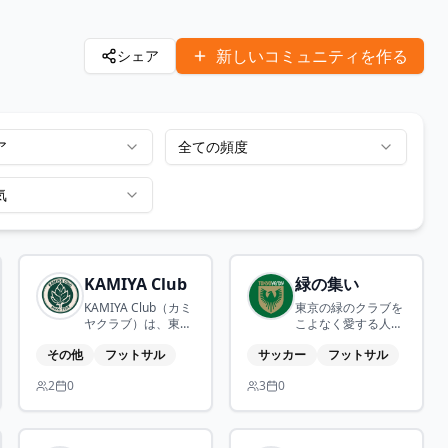
新しいコミュニティを作る
シェア
ア
全ての頻度
気
KAMIYA Club
緑の集い
KAMIYA Club（カミ
東京の緑のクラブを
ヤクラブ）は、東京
こよなく愛する人た
都北区神谷地域を拠
ちのスポーツコミュ
その他
フットサル
サッカー
フットサル
点とした地域のクラ
ニティです！サッカ
ブです。 「一人ひと
ー、フットサル、ラ
2
0
3
0
りに心地よい居場所
ンニング、バスケ、
を創る」ことを理念
野球etc やりたい人
に活動しています。
がいたら種目を拡大
していきたいと思い