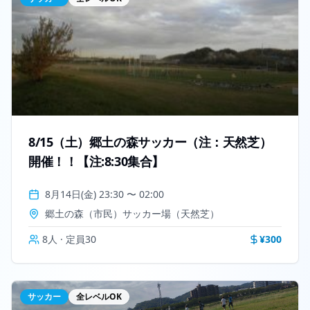
8/15（土）郷土の森サッカー（注：天然芝）
開催！！【注:8:30集合】
8月14日(金) 23:30
〜
02:00
郷土の森（市民）サッカー場（天然芝）
8
人 · 定員
30
¥
300
サッカー
全レベルOK