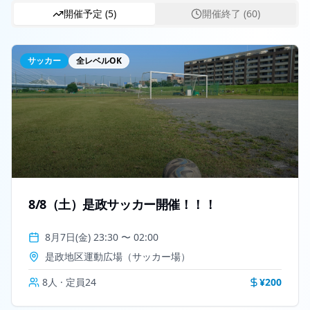
開催予定 (
5
)
開催終了 (
60
)
サッカー
全レベルOK
8/8（土）是政サッカー開催！！！
8月7日(金) 23:30
〜
02:00
是政地区運動広場（サッカー場）
8
人 · 定員
24
¥
200