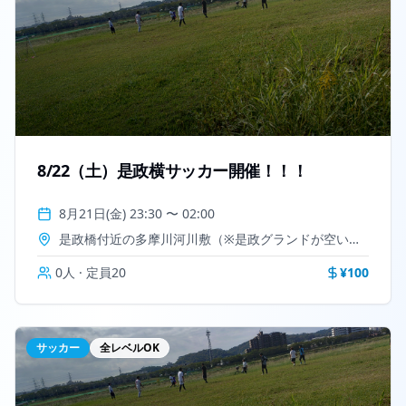
8/22（土）是政横サッカー開催！！！
8月21日(金) 23:30
〜
02:00
是政橋付近の多摩川河川敷（※是政グランドが空いてたら是政グランド）
0
人 · 定員
20
¥
100
サッカー
全レベルOK